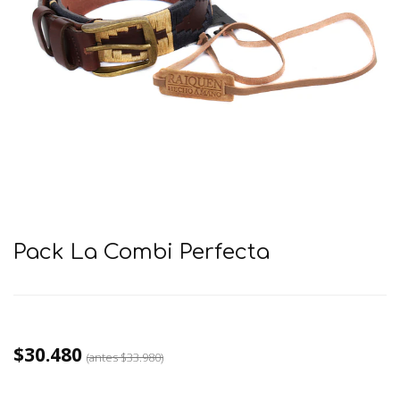
Pack La Combi Perfecta
$30.480
(antes
$33.980
)