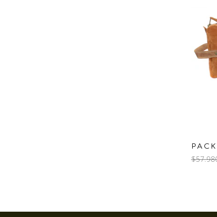
PAC
$57.98