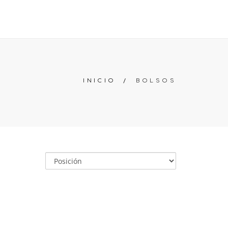
OS
PREGUNTAS FRECUENTES
BUSCAR
CARRO (
0
)
INICIO
/
BOLSOS