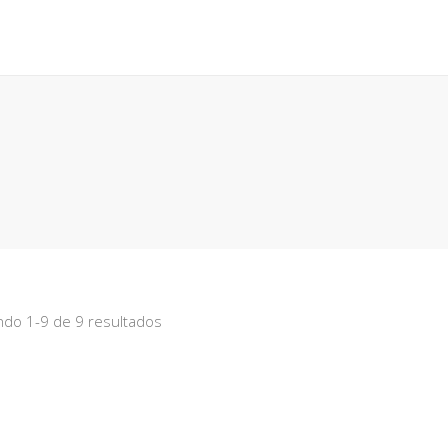
PACKS DE REGALO
REGALOS CORPORATIVOS
NOSOTR
do 1-9 de 9 resultados