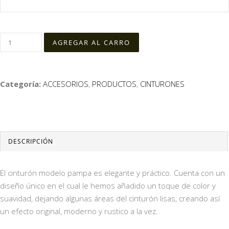
Categoría:
ACCESORIOS
,
PRODUCTOS
,
CINTURONES
DESCRIPCIÓN
El cinturón modelo pampa es elegante y práctico. Cuenta con un
diseño único en el cual le hemos añadido un toque de color y
suavidad, dejando algunas áreas del cinturón lisas, creando así
un efecto original, moderno y rustico a la vez.