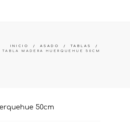
OS
PREGUNTAS FRECUENTES
BUSCAR
CARRO (
0
)
INICIO
/
ASADO
/
TABLAS
/
TABLA MADERA HUERQUEHUE 50CM
uerquehue 50cm