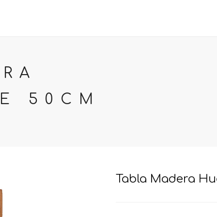
PACKS DE REGALO
REGALOS CORPORATIVOS
NOSOTR
ERA
E 50CM
Tabla Madera H