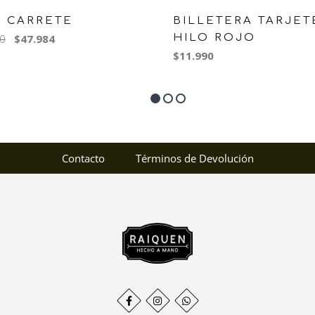
K CARRETE
BILLETERA TARJE
0
$47.984
HILO ROJO
$11.990
Contacto
Términos de Devolución