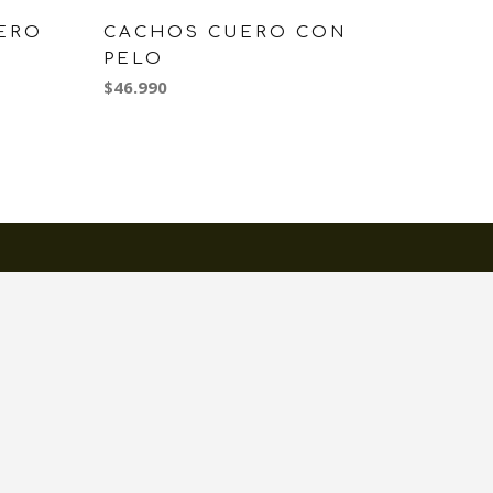
TERO
CACHOS CUERO CON
PECH
PELO
$26.990
$46.990