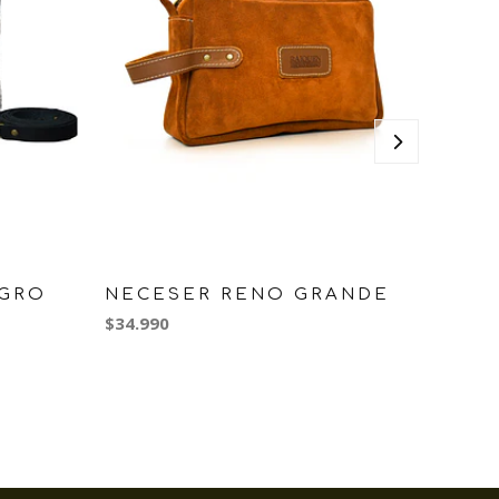
EGRO
NECESER RENO GRANDE
NECE
$34.990
$29.990