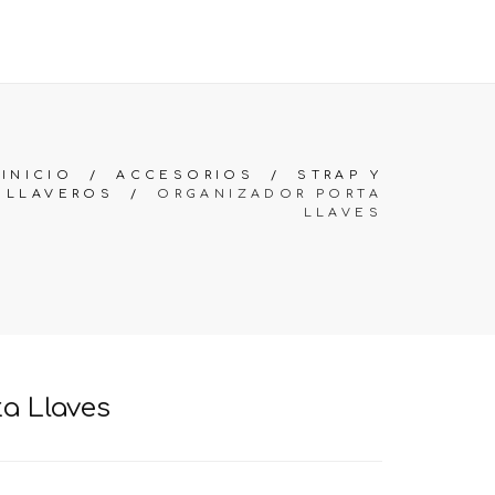
OS
PREGUNTAS FRECUENTES
BUSCAR
CARRO (
0
)
INICIO
/
ACCESORIOS
/
STRAP Y
LLAVEROS
/
ORGANIZADOR PORTA
LLAVES
a Llaves