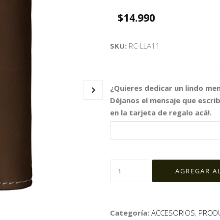
$14.990
SKU:
RC-LLA11
¿Quieres dedicar un lindo me
Déjanos el mensaje que escri
en la tarjeta de regalo acá!.
Categoría:
ACCESORIOS
,
PROD