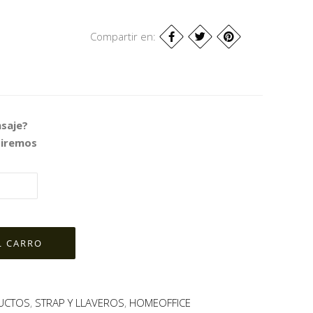
Compartir en:
nsaje?
biremos
UCTOS
,
STRAP Y LLAVEROS
,
HOMEOFFICE