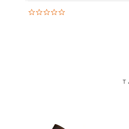
0.0 star rating
T